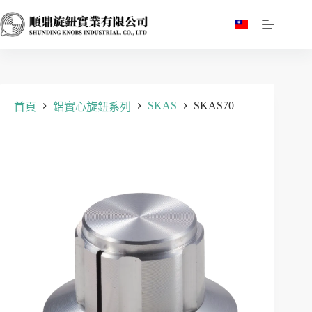
跳
至
主
要
內
容
SKAS
SKAS70
首頁
鋁實心旋鈕系列