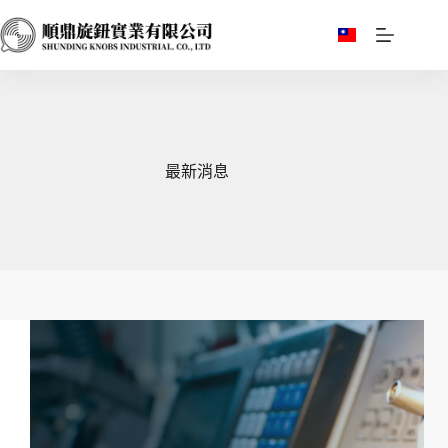
跳
至
主
要
內
容
最新消息