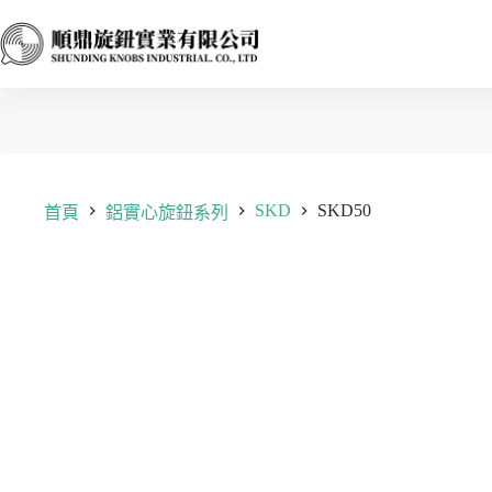
跳
至
主
要
內
容
SKD
SKD50
首頁
鋁實心旋鈕系列