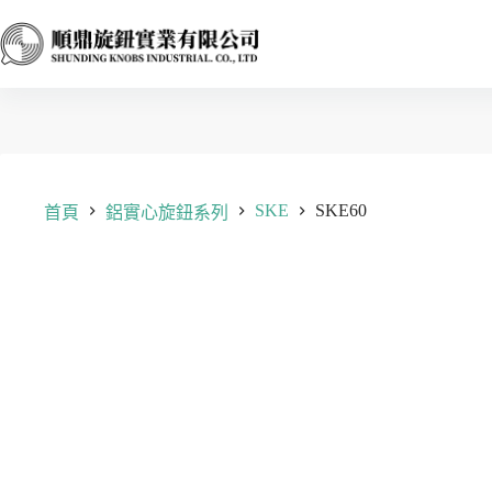
跳
至
主
要
內
容
SKE
SKE60
首頁
鋁實心旋鈕系列