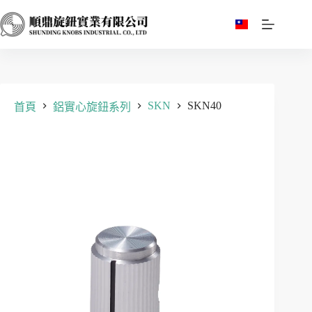
跳
至
主
要
內
容
SKN
SKN40
首頁
鋁實心旋鈕系列