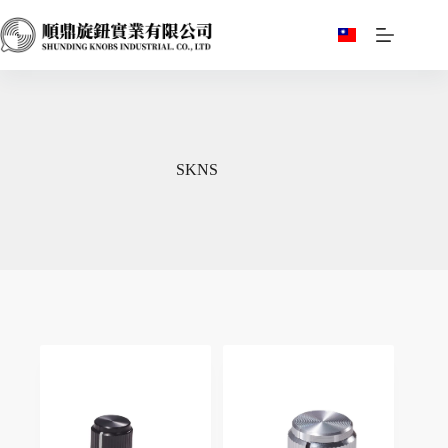
跳
至
主
要
內
容
SKNS