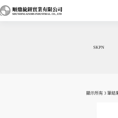
跳
至
主
要
內
容
SKPN
顯示所有 3 筆結