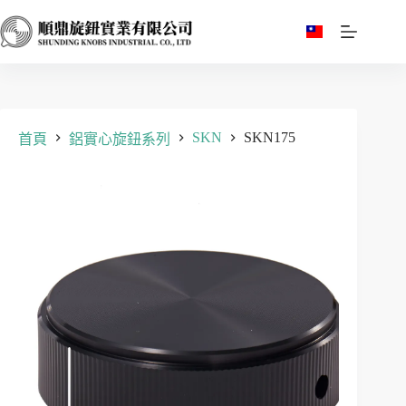
跳
至
主
要
內
容
SKN
SKN175
首頁
鋁實心旋鈕系列