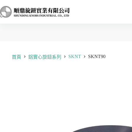
跳
至
主
要
內
容
SKNT
SKNT90
首頁
鋁實心旋鈕系列