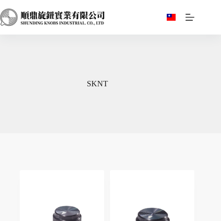
跳
至
主
要
內
容
SKNT