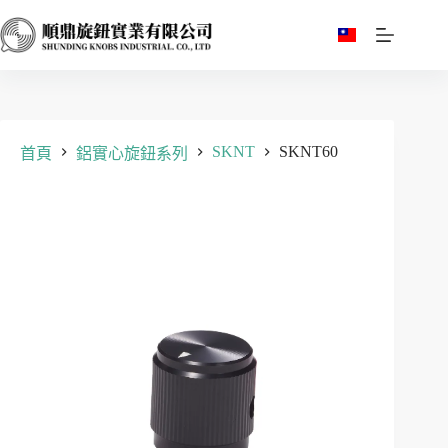
跳
至
主
要
內
容
SKNT
SKNT60
首頁
鋁實心旋鈕系列