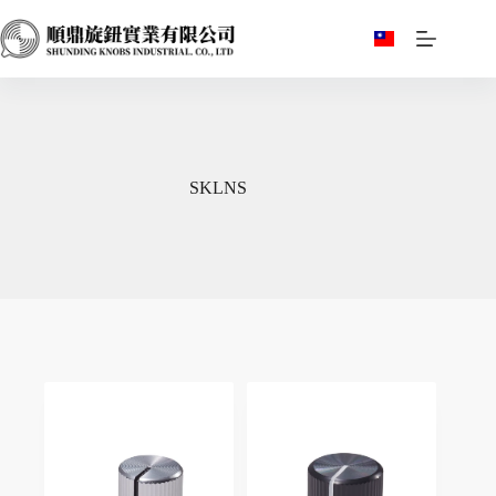
跳
至
主
要
內
容
SKLNS